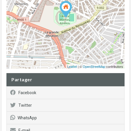
Leaflet
| ©
OpenStreetMap
contributors
Partager
Facebook
Twitter
WhatsApp
E-mail