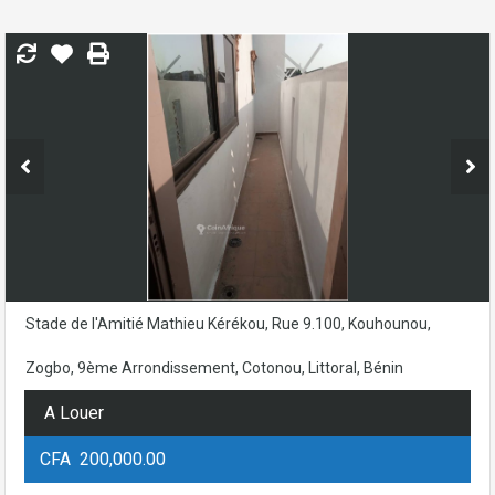
Stade de l'Amitié Mathieu Kérékou, Rue 9.100, Kouhounou,
Zogbo, 9ème Arrondissement, Cotonou, Littoral, Bénin
A Louer
CFA 200,000.00