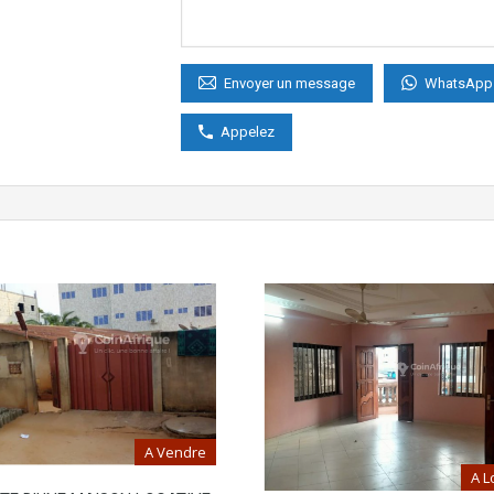
WhatsApp
Envoyer un message
Appelez
A Vendre
A L