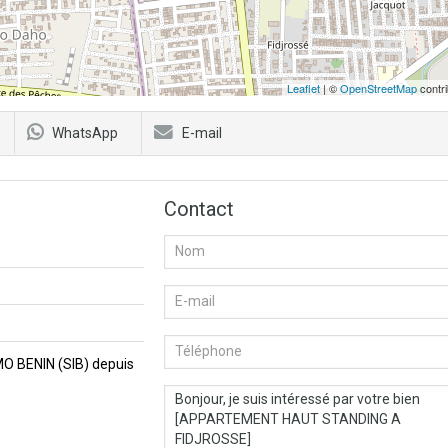
Leaflet
| ©
OpenStreetMap
contri
WhatsApp
E-mail
Contact
MMO BENIN (SIB) depuis