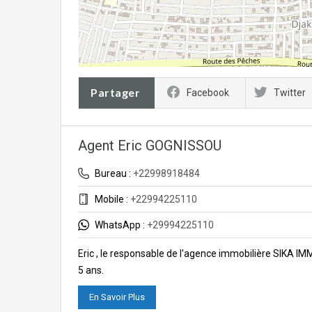
Partager
Facebook
Twitter
Agent Eric GOGNISSOU
Bureau :
+22998918484
Mobile :
+22994225110
WhatsApp :
+29994225110
Eric , le responsable de l'agence immobilière SIKA I
5 ans.
En Savoir Plus