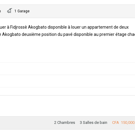
n
1 Garage
er à Fidjrossè Akogbato disponible à louer un appartement de deux
sè Akogbato deuxième position du pavé disponible au premier étage ch
2 Chambres
3 Salles de bain
CFA 150,000