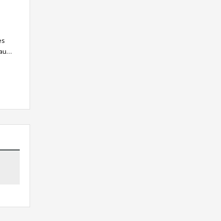
es
 au…