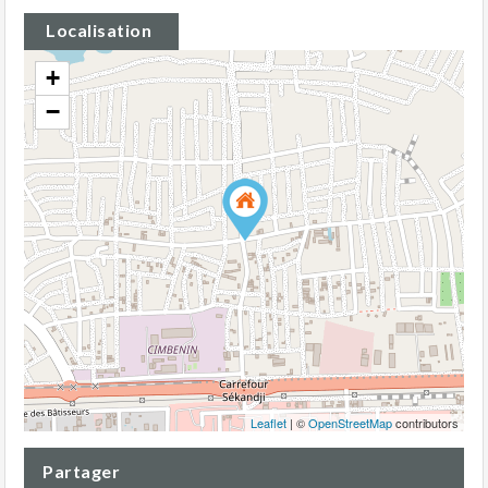
Localisation
+
−
Leaflet
| ©
OpenStreetMap
contributors
Partager