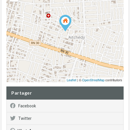
Leaflet
| ©
OpenStreetMap
contributors
Partager
Facebook
Twitter