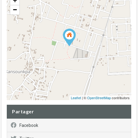
+
−
Leaflet
| ©
OpenStreetMap
contributors
Partager
Facebook