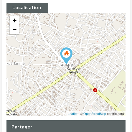
Localisation
+
−
Leaflet
| ©
OpenStreetMap
contributors
Partager