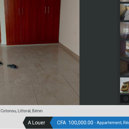
otonou, Littoral, Bénin
A Louer
CFA 100,000.00
- Appartement, Rés