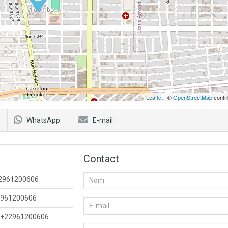
Leaflet
| ©
OpenStreetMap
contri
WhatsApp
E-mail
Contact
2961200606
961200606
+22961200606