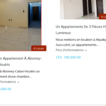
A L
Un Appartements De 3 Pièces H
Lumineux
Nous mettons en location à Akpak
Suru-Léré, un appartements…
A Louer
Plus d'informations
CFA 180,000.00
on Appartement À Abomey-
Houèto
 à Abomey-Calavi Houèto un
ment d’une chambre…
informations
,000.00