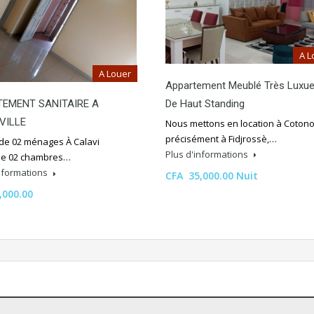
A L
A Louer
Appartement Meublé Très Luxu
De Haut Standing
EMENT SANITAIRE A
VILLE
Nous mettons en location à Coton
précisément à Fidjrossè,…
de 02 ménages À Calavi
Plus d'informations
lle 02 chambres…
informations
CFA 35,000.00 Nuit
,000.00