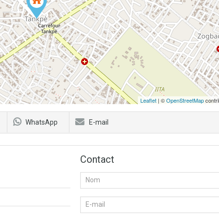
Leaflet
| ©
OpenStreetMap
contri
WhatsApp
E-mail
Contact