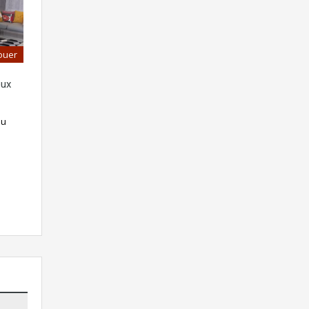
ouer
eux
ou