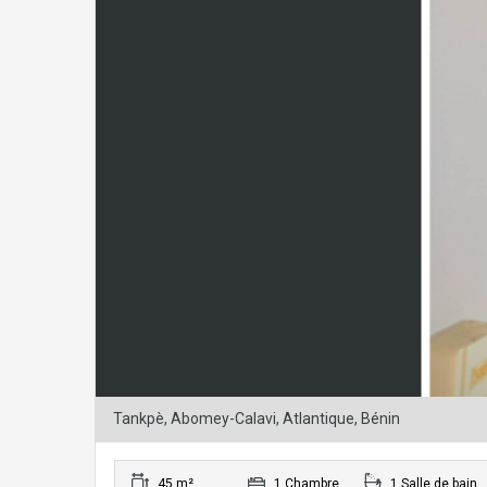
Tankpè, Abomey-Calavi, Atlantique, Bénin
45 m²
1 Chambre
1 Salle de bain